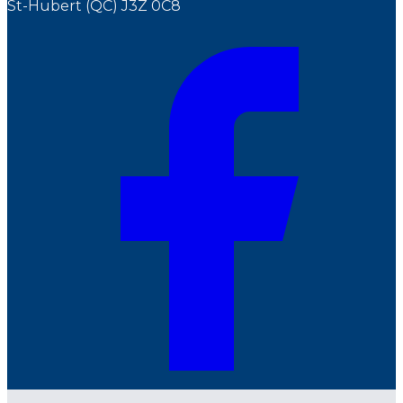
St-Hubert (QC) J3Z 0C8