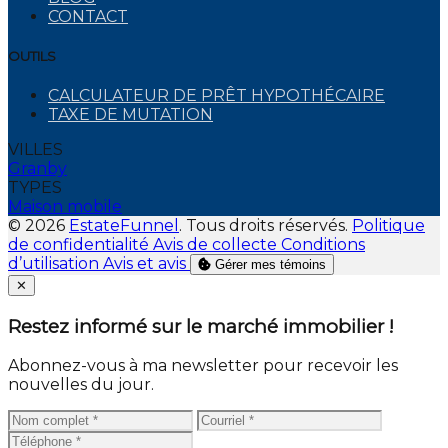
CONTACT
OUTILS
CALCULATEUR DE PRÊT HYPOTHÉCAIRE
TAXE DE MUTATION
VILLES
Granby
TYPES
Maison mobile
© 2026
EstateFunnel
. Tous droits réservés.
Politique
de confidentialité
Avis de collecte
Conditions
d’utilisation
Avis et avis
Gérer mes témoins
Close
✕
Restez informé sur le marché immobilier !
Abonnez-vous à ma newsletter pour recevoir les
nouvelles du jour.