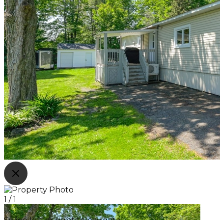
1
/
1