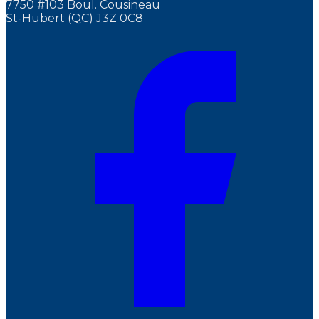
7750 #103 Boul. Cousineau
St-Hubert (QC) J3Z 0C8