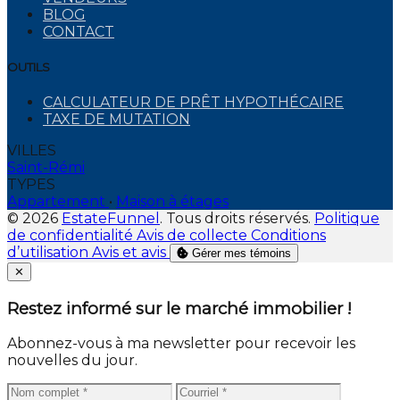
BLOG
CONTACT
OUTILS
CALCULATEUR DE PRÊT HYPOTHÉCAIRE
TAXE DE MUTATION
VILLES
Saint-Rémi
TYPES
Appartement
•
Maison à étages
© 2026
EstateFunnel
. Tous droits réservés.
Politique
de confidentialité
Avis de collecte
Conditions
d’utilisation
Avis et avis
Gérer mes témoins
Close
✕
Restez informé sur le marché immobilier !
Abonnez-vous à ma newsletter pour recevoir les
nouvelles du jour.