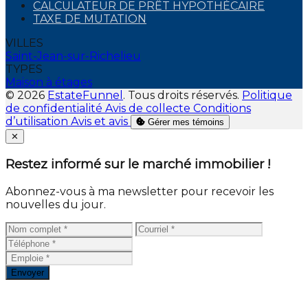
CALCULATEUR DE PRÊT HYPOTHÉCAIRE
TAXE DE MUTATION
VILLES
Saint-Jean-sur-Richelieu
TYPES
Maison à étages
© 2026
EstateFunnel
. Tous droits réservés.
Politique
de confidentialité
Avis de collecte
Conditions
d’utilisation
Avis et avis
Gérer mes témoins
Close
✕
Restez informé sur le marché immobilier !
Abonnez-vous à ma newsletter pour recevoir les
nouvelles du jour.
Envoyer