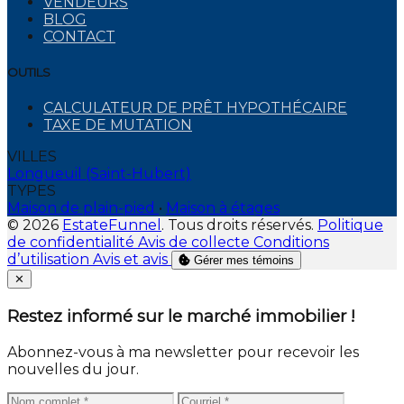
VENDEURS
BLOG
CONTACT
OUTILS
CALCULATEUR DE PRÊT HYPOTHÉCAIRE
TAXE DE MUTATION
VILLES
Longueuil (Saint-Hubert)
TYPES
Maison de plain-pied
•
Maison à étages
© 2026
EstateFunnel
. Tous droits réservés.
Politique
de confidentialité
Avis de collecte
Conditions
d’utilisation
Avis et avis
Gérer mes témoins
Close
✕
Restez informé sur le marché immobilier !
Abonnez-vous à ma newsletter pour recevoir les
nouvelles du jour.