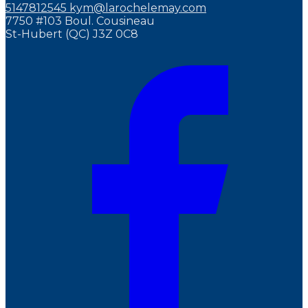
5147812545
kym@larochelemay.com
7750 #103 Boul. Cousineau
St-Hubert (QC) J3Z 0C8