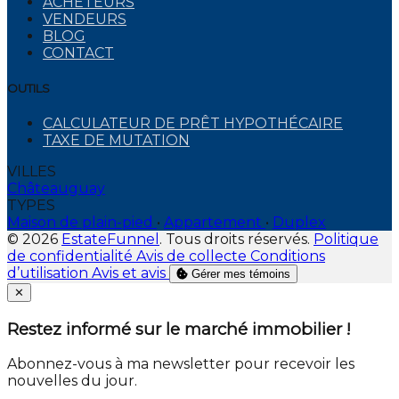
ACHETEURS
VENDEURS
BLOG
CONTACT
OUTILS
CALCULATEUR DE PRÊT HYPOTHÉCAIRE
TAXE DE MUTATION
VILLES
Châteauguay
TYPES
Maison de plain-pied
•
Appartement
•
Duplex
© 2026
EstateFunnel
. Tous droits réservés.
Politique
de confidentialité
Avis de collecte
Conditions
d’utilisation
Avis et avis
Gérer mes témoins
Close
✕
Restez informé sur le marché immobilier !
Abonnez-vous à ma newsletter pour recevoir les
nouvelles du jour.