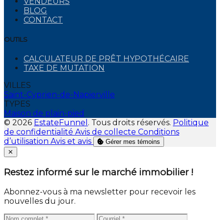
VENDEURS
BLOG
CONTACT
OUTILS
CALCULATEUR DE PRÊT HYPOTHÉCAIRE
TAXE DE MUTATION
VILLES
Saint-Cyprien-de-Napierville
TYPES
Maison de plain-pied
© 2026
EstateFunnel
. Tous droits réservés.
Politique
de confidentialité
Avis de collecte
Conditions
d’utilisation
Avis et avis
Gérer mes témoins
Close
✕
Restez informé sur le marché immobilier !
Abonnez-vous à ma newsletter pour recevoir les
nouvelles du jour.