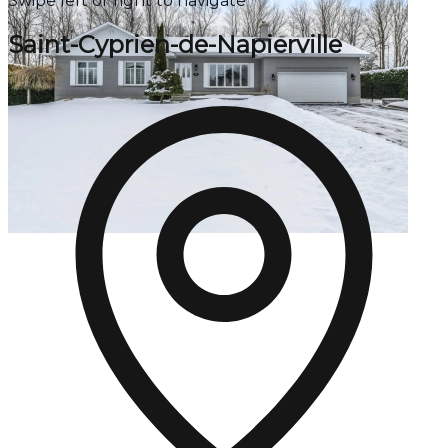
Swipe left or right to navigate
Saint-Cyprien-de-Napierville