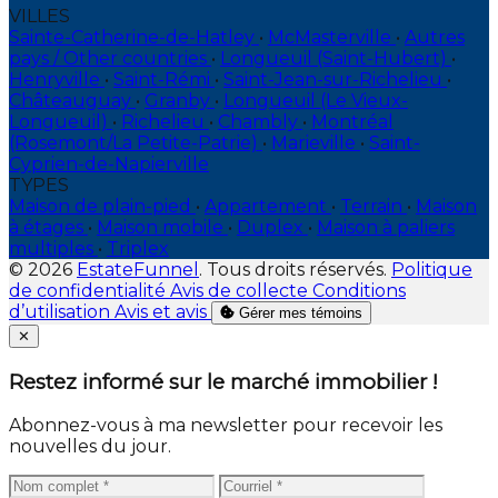
VILLES
Sainte-Catherine-de-Hatley
•
McMasterville
•
Autres
pays / Other countries
•
Longueuil (Saint-Hubert)
•
Henryville
•
Saint-Rémi
•
Saint-Jean-sur-Richelieu
•
Châteauguay
•
Granby
•
Longueuil (Le Vieux-
Longueuil)
•
Richelieu
•
Chambly
•
Montréal
(Rosemont/La Petite-Patrie)
•
Marieville
•
Saint-
Cyprien-de-Napierville
TYPES
Maison de plain-pied
•
Appartement
•
Terrain
•
Maison
à étages
•
Maison mobile
•
Duplex
•
Maison à paliers
multiples
•
Triplex
© 2026
EstateFunnel
. Tous droits réservés.
Politique
de confidentialité
Avis de collecte
Conditions
d’utilisation
Avis et avis
Gérer mes témoins
Close
✕
Restez informé sur le marché immobilier !
Abonnez-vous à ma newsletter pour recevoir les
nouvelles du jour.