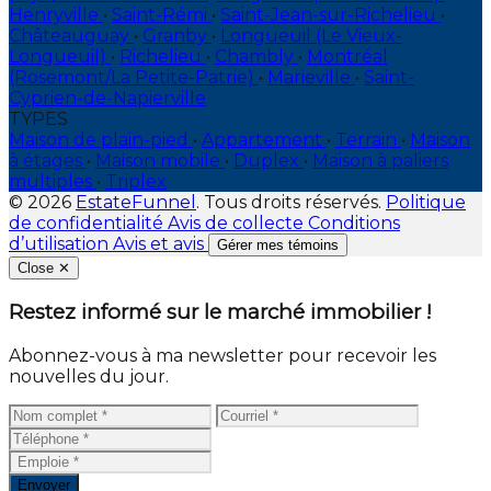
Henryville
•
Saint-Rémi
•
Saint-Jean-sur-Richelieu
•
Châteauguay
•
Granby
•
Longueuil (Le Vieux-
Longueuil)
•
Richelieu
•
Chambly
•
Montréal
(Rosemont/La Petite-Patrie)
•
Marieville
•
Saint-
Cyprien-de-Napierville
TYPES
Maison de plain-pied
•
Appartement
•
Terrain
•
Maison
à étages
•
Maison mobile
•
Duplex
•
Maison à paliers
multiples
•
Triplex
© 2026
EstateFunnel
. Tous droits réservés.
Politique
de confidentialité
Avis de collecte
Conditions
d’utilisation
Avis et avis
Gérer mes témoins
Close
✕
Restez informé sur le marché immobilier !
Abonnez-vous à ma newsletter pour recevoir les
nouvelles du jour.
Envoyer