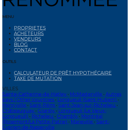
MENU
PROPRIETES
ACHETEURS
VENDEURS
BLOG
CONTACT
OUTILS
CALCULATEUR DE PRÊT HYPOTHÉCAIRE
TAXE DE MUTATION
VILLES
Sainte-Catherine-de-Hatley
•
McMasterville
•
Autres
pays / Other countries
•
Longueuil (Saint-Hubert)
•
Henryville
•
Saint-Rémi
•
Saint-Jean-sur-Richelieu
•
Châteauguay
•
Granby
•
Longueuil (Le Vieux-
Longueuil)
•
Richelieu
•
Chambly
•
Montréal
(Rosemont/La Petite-Patrie)
•
Marieville
•
Saint-
Cyprien-de-Napierville