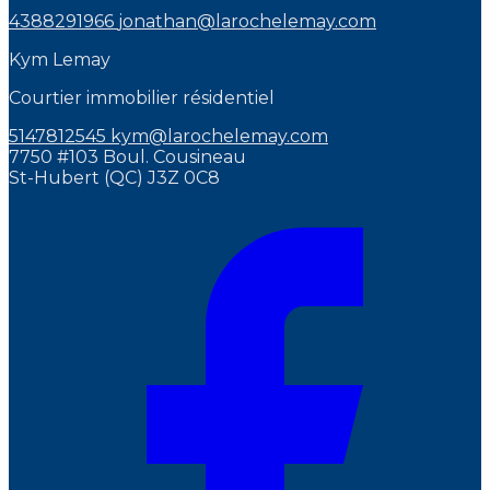
4388291966
jonathan@larochelemay.com
Kym Lemay
Courtier immobilier résidentiel
5147812545
kym@larochelemay.com
7750 #103 Boul. Cousineau
St-Hubert (QC) J3Z 0C8