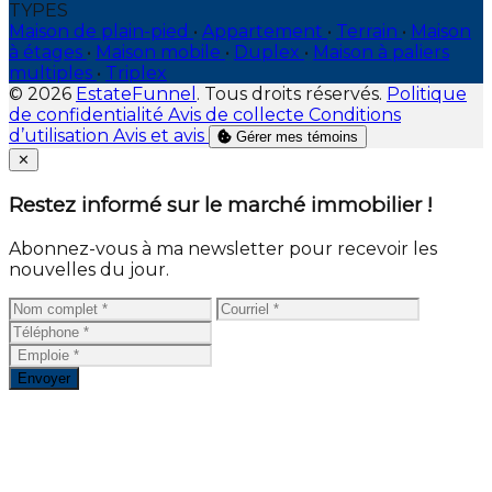
TYPES
Maison de plain-pied
•
Appartement
•
Terrain
•
Maison
à étages
•
Maison mobile
•
Duplex
•
Maison à paliers
multiples
•
Triplex
© 2026
EstateFunnel
. Tous droits réservés.
Politique
de confidentialité
Avis de collecte
Conditions
d’utilisation
Avis et avis
Gérer mes témoins
Close
✕
Restez informé sur le marché immobilier !
Abonnez-vous à ma newsletter pour recevoir les
nouvelles du jour.
Envoyer